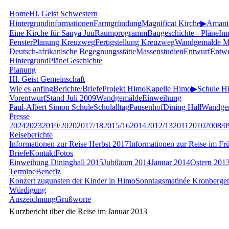
Home
Hl. Geist Schwestern
Hintergrundinformationen
Farmgründung
Magnificat Kirche
▶
Amani
Eine Kirche für Sanya Juu
Raumprogramm
Baugeschichte - Pläne
In
Fenster
Planung Kreuzweg
Fertigstellung Kreuzweg
Wandgemälde Ma
Deutsch-afrikanische Begegnungsstätte
Massenstudien
Entwurf
Entwu
Hintergrund
Pläne
Geschichte
Planung
Hl. Geist Gemeinschaft
Wie es anfing
Berichte/Briefe
Projekt Himo
Kapelle Himo
▶
Schule H
Vorentwurf
Stand Juli 2009
Wandgemälde
Einweihung
Paul-Albert Simon Schule
Schulalltag
Pausenhof
Dining Hall
Wandge
Presse
2024
2023
2019/2020
2017/18
2015/16
2014
2012/13
2011
2010
2008/0
Reiseberichte
Informationen zur Reise Herbst 2017
Informationen zur Reise im Fr
Briefe
Kontakt
Fotos
Einweihung Dininghall 2015
Jubiläum 2014
Januar 2014
Ostern 201
Termine
Benefiz
Konzert zugunsten der Kinder in Himo
Sonntagsmatinée Kronberger
Würdigung
Auszeichnung
Grußworte
Kurzbericht über die Reise im Januar 2013