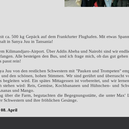
mit ca. 500 kg Gepäck auf dem Frankfurter Flughafen. Mit etwas Span
alt in Sanya Juu in Tansania!
dem Kilimandjaro-Airport. Über Addis Abeba und Nairobi sind wir end
fangen. Alle besteigen den Bus, und ich frage mich, ob das gut gehen
 passt rein!
ya Juu von den restlichen Schwestern mit "Pauken und Trompeten" em
er und den schönen, hohen Stimmen. Wir sind gerührt und überrascht v
 begleiten wird. Ein spätes Mittagessen ist vorbereitet, und wir ler
ch stehen wird: Reis, Gemüse, Kochbananen und Hühnchen- und Schwei
Ananas und Mango.
über die Farm, begutachten die Begegnungsstätte, die unter Max' Le
r Schwestern und ihre fröhlichen Gesänge.
 08. April