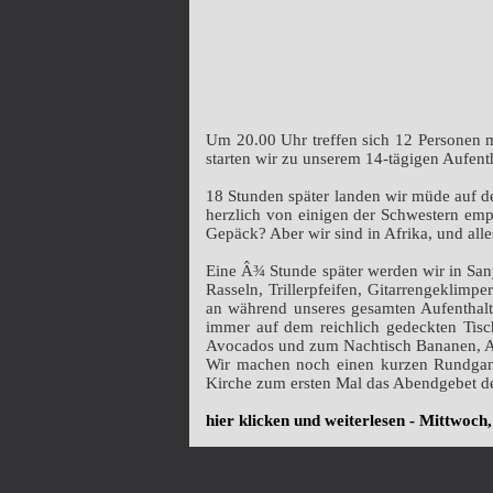
Um 20.00 Uhr treffen sich 12 Personen 
starten wir zu unserem 14-tägigen Aufenth
18 Stunden später landen wir müde auf 
herzlich von einigen der Schwestern emp
Gepäck? Aber wir sind in Afrika, und alles
Eine Â¾ Stunde später werden wir in San
Rasseln, Trillerpfeifen, Gitarrengeklimp
an während unseres gesamten Aufenthalts
immer auf dem reichlich gedeckten Tis
Avocados und zum Nachtisch Bananen, 
Wir machen noch einen kurzen Rundgang 
Kirche zum ersten Mal das Abendgebet de
hier klicken und weiterlesen - Mittwoch,